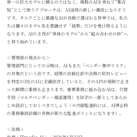
単一の巨大モデルに頼るのではなく、複数のAIを束ねて”集合
知”として使うアプローチは、AI活用の新しい潮流になりそう
です。タスクごとに最適なAIが自動で選ばれる世界では、私た
ちは個々のモデル名を意識せず「結果」だけを受け取るように
なります。AIの主役が”単体のモデル”から”組み合わせの妙”へ
と移り始めています。
＜管理部の視点から＞
管理部門にとっての示唆は、AIもまた「ベンダー集中リスク」
の対象だという点です。経理の自動仕訳や法務の契約レビュー
を特定の1社のAIに全面依存していると、そのAPIが規制で止ま
った瞬間に業務も止まります。重要業務に組み込むAIは、代替
手段（マルチベンダー・縮退運用）をBCPの一部としてあらか
じめ設計しておくべきでしょう（※内部監査的には、AI停止時
の業務継続計画の有無が新たな監査ポイントになります）。
＜出典＞