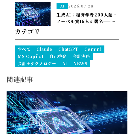
が”常態”になり1人で10億ド
2026.07.28
AI
ル企業も現実に
生成AI：経済学者200人超・
ノーベル賞16人が署名——
「We Must Act Now」が
カテゴリ
AIの雇用喪失リスクに警鐘
すべて
Claude
ChatGPT
Gemini
MS Copilot
自己啓発
会計実務
会計＋テクノロジー
AI
NEWS
関連記事