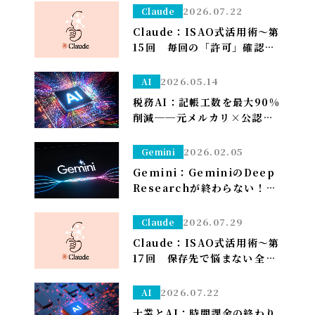
2026.07.22
Claude
Claude：ISAO式活用術～第
15回 毎回の「許可」確認が
面倒なら——安全な定例作業
は「常に許可」で流す（※管
2026.05.14
AI
理者設定）～
税務AI：記帳工数を最大90%
削減──元メルカリ×公認会
計士が挑む”手作業ゼロ”の
Zeimee、半年後の本格投入
2026.02.05
Gemini
へ
Gemini：GeminiのDeep
Researchが終わらない！？
一晩待つ前に試すべき「たっ
た1つ」のこと
2026.07.29
Claude
Claude：ISAO式活用術～第
17回 保存先で悩まない――全部
ダウンロードフォルダに落と
して、仕分けはClaudeに任
2026.07.22
AI
せる～
士業とAI：時間課金の終わり