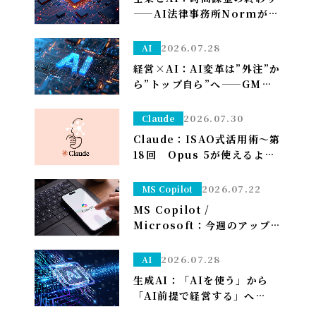
——AI法律事務所Normがユ
ニコーン化で示す「成果で稼
ぐ」への転換
2026.07.28
AI
経営×AI：AI変革は”外注”か
ら”トップ自ら”へ——GMO熊
谷代表がグループCAIOに就
任、社長がコードを書く
2026.07.30
Claude
Claude：ISAO式活用術～第
18回 Opus 5が使えるよう
になり久しぶりの上限が来た
ので改めて使い分けを考え直
2026.07.22
MS Copilot
しました——「考える」だけ
MS Copilot /
Opus、「集める・手を動か
Microsoft：今週のアップデ
す」はSonnet～
ート（7/20週）〜AIコスト
削減で自社モデル(MAI)を
2026.07.28
AI
Officeに導入
生成AI：「AIを使う」から
「AI前提で経営する」へ——
PwCが描く2035年、自律AI