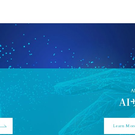
機能
「暗黙知」を、一瞬で
「形式知」へ～
A
A
Learn Mor