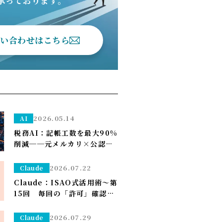
承っております。
問い合わせはこちら
2026.05.14
AI
税務AI：記帳工数を最大90%
削減──元メルカリ×公認会
計士が挑む”手作業ゼロ”の
Zeimee、半年後の本格投入
2026.07.22
Claude
へ
Claude：ISAO式活用術～第
15回 毎回の「許可」確認が
面倒なら——安全な定例作業
は「常に許可」で流す（※管
2026.07.29
Claude