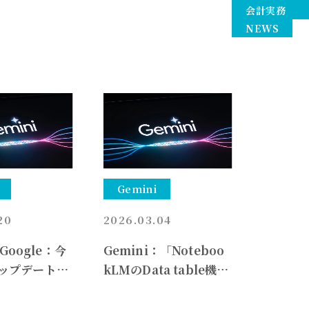
会計実務
NEWS
Gemini
20
2026.03.04
/ Google：今
Gemini：「Noteboo
ップデート
kLMのData table機能
）〜注目はAI
を活用した増減分析の
Overview）
形式知化」～経理の