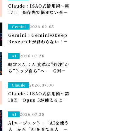
理者設定）～
Claude：ISAO式活用術～第
17回 保存先で悩まない――全部
ダウンロードフォルダに落と
して、仕分けはClaudeに任
2026.02.05
Gemini
せる～
Gemini：GeminiのDeep
Researchが終わらない！？
一晩待つ前に試すべき「たっ
た1つ」のこと
2026.07.28
AI
経営×AI：AI変革は”外注”か
ら”トップ自ら”へ——GMO熊
谷代表がグループCAIOに就
任、社長がコードを書く
2026.07.30
Claude
Claude：ISAO式活用術～第
18回 Opus 5が使えるよう
になり久しぶりの上限が来た
ので改めて使い分けを考え直
2026.07.28
AI
しました——「考える」だけ
AIエージェント：「AIを使う
Opus、「集める・手を動か
人」から「AIを育てる人」へ