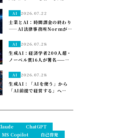
す」はSonnet～
——孫正義の未来予想図に、
管理部はこう備える
2026.07.22
AI
士業とAI：時間課金の終わり
——AI法律事務所Normがユ
ニコーン化で示す「成果で稼
ぐ」への転換
2026.07.28
AI
生成AI：経済学者200人超・
ノーベル賞16人が署名——
「We Must Act Now」が
AIの雇用喪失リスクに警鐘
2026.07.28
AI
生成AI：「AIを使う」から
「AI前提で経営する」へ——
PwCが描く2035年、自律AI
が”常態”になり1人で10億ド
ル企業も現実に
Claude
ChatGPT
MS Copilot
自己啓発