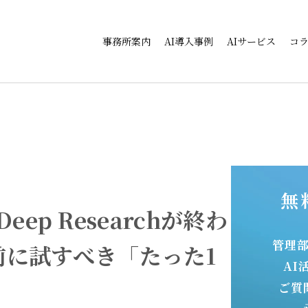
事務所案内
AI導入事例
AIサービス
コ
無
Deep Researchが終わ
管理
前に試すべき「たった1
AI
ご質