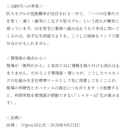
＜AI時代への考察＞
巨大モデルの性能競争が注目される一方で、「一つの仕事だけ
を安く・速く・確実にこなす小型モデル」という流れが着実に
育っています。AIを安全に業務へ組み込むうえで本当に効いて
くるのは、派手な生成能力よりも、こうした地味なインフラ部
分なのかもしれません。
＜管理部の視点から＞
現場が「便利だから」と各自でAIに情報を貼り付ける流れは止
まりません。だからこそ管理部・情シスが、こうしたマスキン
グの仕組みを全社標準ツールとして先に用意しておくことが、
現場の利便性とガバナンスの両立につながります（※放置する
と、利用実態を管理部が把握できない”シャドーAI”化が進みま
す）。
＜出典＞
出典：［OpenAI公式・2026年4月22日］