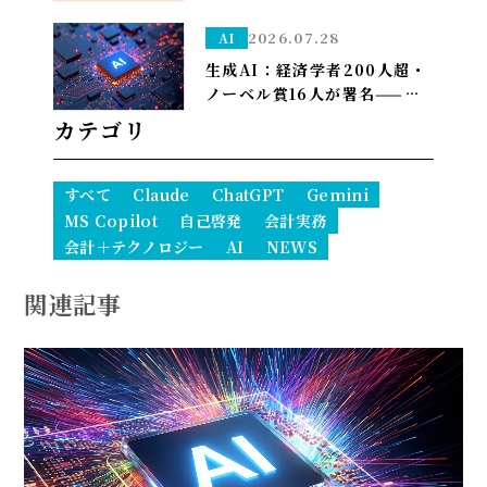
える批評」をさせる～
2026.07.28
AI
生成AI：経済学者200人超・
ノーベル賞16人が署名——
「We Must Act Now」が
カテゴリ
AIの雇用喪失リスクに警鐘
すべて
Claude
ChatGPT
Gemini
MS Copilot
自己啓発
会計実務
会計＋テクノロジー
AI
NEWS
関連記事