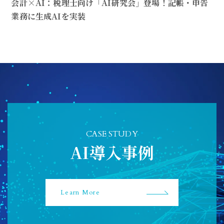
会計×AI：税理士向け「AI研究会」登場！記帳・申告
業務に生成AIを実装
CASE STUDY
AI導入事例
Learn More