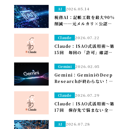
2026.05.14
AI
税務AI：記帳工数を最大90%
削減──元メルカリ×公認会
計士が挑む”手作業ゼロ”の
Zeimee、半年後の本格投入
2026.07.22
Claude
へ
Claude：ISAO式活用術～第
15回 毎回の「許可」確認が
面倒なら——安全な定例作業
は「常に許可」で流す（※管
2026.02.05
Gemini
理者設定）～
Gemini：GeminiのDeep
Researchが終わらない！？
一晩待つ前に試すべき「たっ
た1つ」のこと
2026.07.29
Claude
Claude：ISAO式活用術～第
17回 保存先で悩まない――全部
ダウンロードフォルダに落と
して、仕分けはClaudeに任
2026.07.28
AI