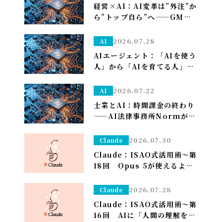
せる～
経営×AI：AI変革は”外注”か
ら”トップ自ら”へ——GMO熊
谷代表がグループCAIOに就
任、社長がコードを書く
2026.07.28
AI
AIエージェント：「AIを使う
人」から「AIを育てる人」へ
——孫正義の未来予想図に、
管理部はこう備える
2026.07.22
AI
士業とAI：時間課金の終わり
——AI法律事務所Normがユ
ニコーン化で示す「成果で稼
ぐ」への転換
2026.07.30
Claude
Claude：ISAO式活用術～第
18回 Opus 5が使えるよう
になり久しぶりの上限が来た
ので改めて使い分けを考え直
2026.07.28
Claude
しました——「考える」だけ
Claude：ISAO式活用術～第
Opus、「集める・手を動か
16回 AIに「人間の理解を超
す」はSonnet～