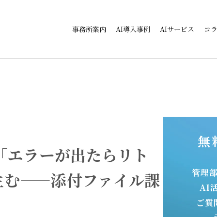
事務所案内
AI導入事例
AIサービス
コ
無
「エラーが出たらリト
管理
生む——添付ファイル課
AI
ご質