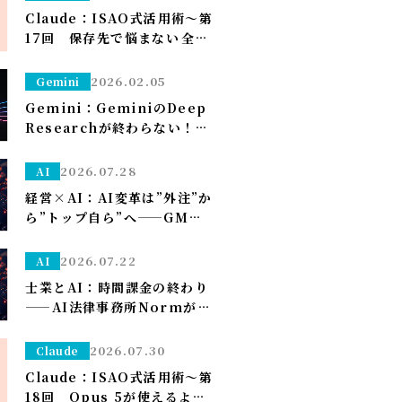
理者設定）～
Claude：ISAO式活用術～第
17回 保存先で悩まない――全部
ダウンロードフォルダに落と
して、仕分けはClaudeに任
2026.02.05
Gemini
せる～
Gemini：GeminiのDeep
Researchが終わらない！？
一晩待つ前に試すべき「たっ
た1つ」のこと
2026.07.28
AI
経営×AI：AI変革は”外注”か
ら”トップ自ら”へ——GMO熊
谷代表がグループCAIOに就
任、社長がコードを書く
2026.07.22
AI
士業とAI：時間課金の終わり
——AI法律事務所Normがユ
ニコーン化で示す「成果で稼
ぐ」への転換
2026.07.30
Claude
Claude：ISAO式活用術～第
18回 Opus 5が使えるよう