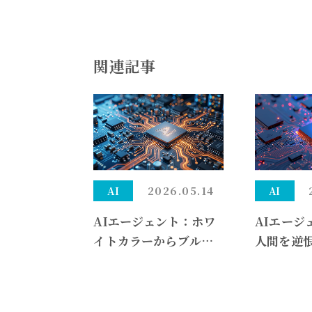
関連記事
2026.05.14
AI
AI
AIエージェント：ホワ
AIエージ
イトカラーからブルー
人間を逆
カラーへ——評価額150
型エージ
0億円のAvocaがAI音
事件が示
声で配管・HVACの受
の死角