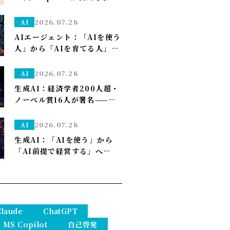
になり久しぶりの上限が来た
ので改めて使い分けを考え直
2026.07.28
AI
しました——「考える」だけ
AIエージェント：「AIを使う
Opus、「集める・手を動か
人」から「AIを育てる人」へ
す」はSonnet～
——孫正義の未来予想図に、
管理部はこう備える
2026.07.28
AI
生成AI：経済学者200人超・
ノーベル賞16人が署名——
「We Must Act Now」が
AIの雇用喪失リスクに警鐘
2026.07.28
AI
生成AI：「AIを使う」から
「AI前提で経営する」へ——
PwCが描く2035年、自律AI
が”常態”になり1人で10億ド
ル企業も現実に
Claude
ChatGPT
MS Copilot
自己啓発