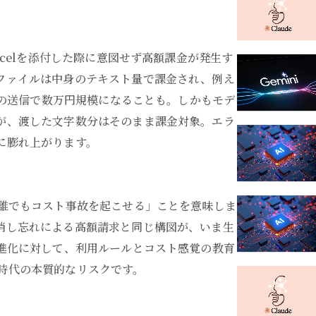
xcelを添付した際に意図せず高額課金が発生す
ファイルは中身のテキスト量で課金され、例え
1回の送信で数万円規模になることも。しかもモデ
が、渡した文字数分はそのまま課金対象。エラ
に膨れ上がります。
「誰でもコスト事故を起こせる」ことを意味しま
消し忘れによる高額請求と同じ構図が、いま生
の進化に対して、利用ルールとコスト感覚の教育
I時代の本質的なリスクです。