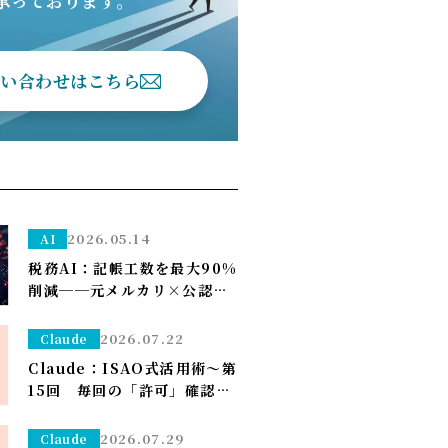
承っております。
問い合わせはこちら
2026.05.14
AI
税務AI：記帳工数を最大90%
削減──元メルカリ×公認会
計士が挑む”手作業ゼロ”の
Zeimee、半年後の本格投入
2026.07.22
Claude
へ
Claude：ISAO式活用術～第
15回 毎回の「許可」確認が
面倒なら——安全な定例作業
は「常に許可」で流す（※管
2026.07.29
Claude