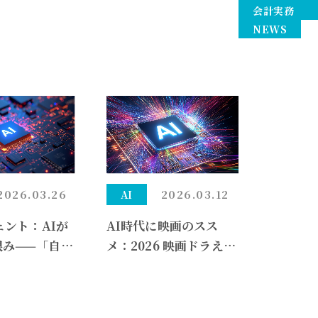
会計実務
NEWS
2026.03.26
2026.03.12
AI
ェント：AIが
AI時代に映画のスス
恨み——「自律
メ：2026 映画ドラえも
ェント」暴走
ん 新・のび太の海底鬼
すガバナンス
岩城（映画館） 4.0 / 5.
0