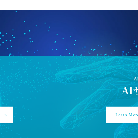
A
A
Learn Mor