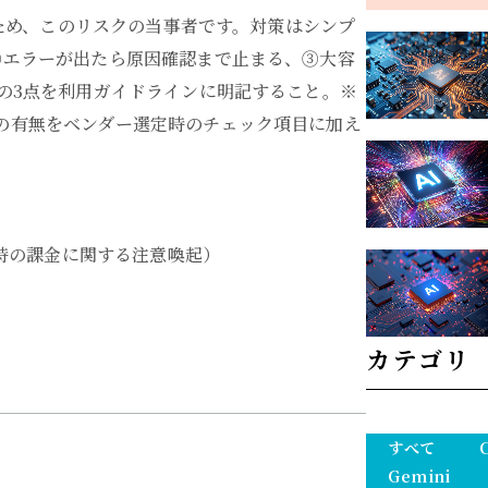
うため、このリスクの当事者です。対策はシンプ
②エラーが出たら原因確認まで止まる、③大容
の3点を利用ガイドラインに明記すること。※
の有無をベンダー選定時のチェック項目に加え
用時の課金に関する注意喚起）
カテゴリ
すべて
Gemini