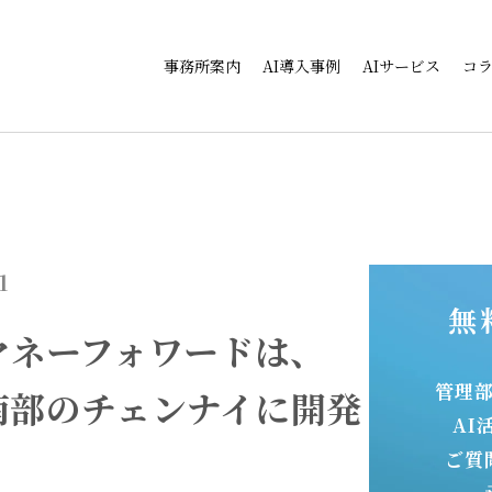
事務所案内
AI導入事例
AIサービス
コ
1
無
マネーフォワードは、
管理
ド南部のチェンナイに開発
AI
ご質