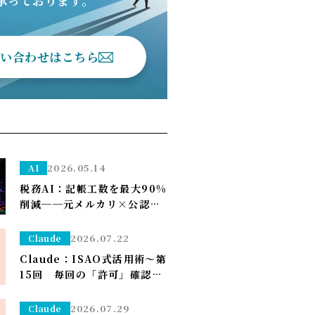
承っております。
問い合わせはこちら
2026.05.14
AI
税務AI：記帳工数を最大90%
削減──元メルカリ×公認会
計士が挑む”手作業ゼロ”の
Zeimee、半年後の本格投入
2026.07.22
Claude
へ
Claude：ISAO式活用術～第
15回 毎回の「許可」確認が
面倒なら——安全な定例作業
は「常に許可」で流す（※管
2026.07.29
Claude