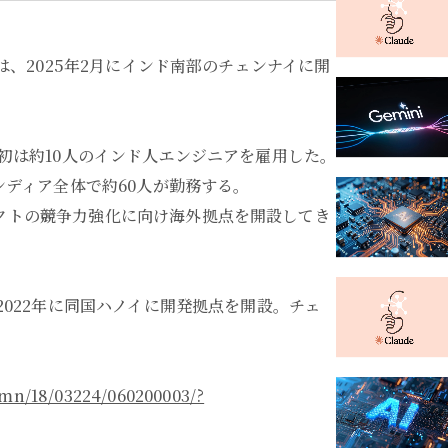
ドは、2025年2月にインド南部のチェンナイに開
当初は約10人のインド人エンジニアを雇用した。
ンディア全体で約60人が勤務する。
クトの競争力強化に向け海外拠点を開設してき
2022年に同国ハノイに開発拠点を開設。チェ
。
lumn/18/03224/060200003/?