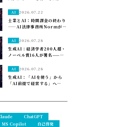
す」はSonnet～
——孫正義の未来予想図に、
管理部はこう備える
2026.07.22
AI
士業とAI：時間課金の終わり
——AI法律事務所Normがユ
ニコーン化で示す「成果で稼
ぐ」への転換
2026.07.28
AI
生成AI：経済学者200人超・
ノーベル賞16人が署名——
「We Must Act Now」が
AIの雇用喪失リスクに警鐘
2026.07.28
AI
生成AI：「AIを使う」から
「AI前提で経営する」へ——
PwCが描く2035年、自律AI
が”常態”になり1人で10億ド
ル企業も現実に
Claude
ChatGPT
MS Copilot
自己啓発