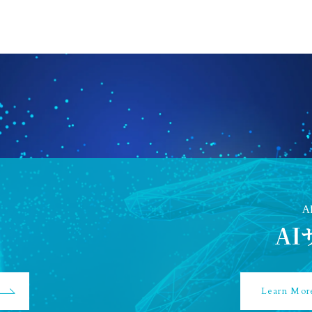
A
A
Learn Mor