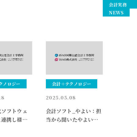
会計実務
NEWS
クノロジー
会計＋テクノロジー
18
2025.05.08
化ソフトウェ
会計ソフト_やよい：担
と連携し様々
当から聞いたやよいのA
ースの業務自
Iの現状と、今後の予定
化に資するTa
_25年５月