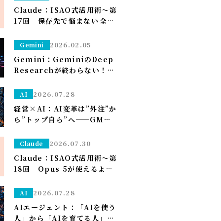
理者設定）～
Claude：ISAO式活用術～第
17回 保存先で悩まない――全部
ダウンロードフォルダに落と
して、仕分けはClaudeに任
2026.02.05
Gemini
せる～
Gemini：GeminiのDeep
Researchが終わらない！？
一晩待つ前に試すべき「たっ
た1つ」のこと
2026.07.28
AI
経営×AI：AI変革は”外注”か
ら”トップ自ら”へ——GMO熊
谷代表がグループCAIOに就
任、社長がコードを書く
2026.07.30
Claude
Claude：ISAO式活用術～第
18回 Opus 5が使えるよう
になり久しぶりの上限が来た
ので改めて使い分けを考え直
2026.07.28
AI
しました——「考える」だけ
AIエージェント：「AIを使う
Opus、「集める・手を動か
人」から「AIを育てる人」へ