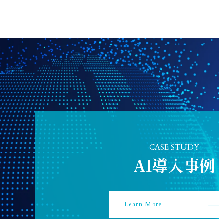
suke
CASE STUDY
AI導入事例
Learn More