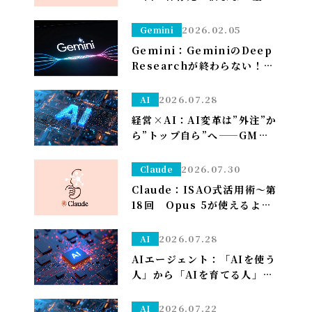
ダウンロードフォルダに落と
して、仕分けはClaudeに任
2026.02.05
Gemini
せる～
Gemini：GeminiのDeep
Researchが終わらない！？
一晩待つ前に試すべき「たっ
た1つ」のこと
2026.07.28
AI
経営×AI：AI変革は”外注”か
ら”トップ自ら”へ——GMO熊
谷代表がグループCAIOに就
任、社長がコードを書く
2026.07.30
Claude
Claude：ISAO式活用術～第
18回 Opus 5が使えるよう
になり久しぶりの上限が来た
ので改めて使い分けを考え直
2026.07.28
AI
しました——「考える」だけ
AIエージェント：「AIを使う
Opus、「集める・手を動か
人」から「AIを育てる人」へ
す」はSonnet～
——孫正義の未来予想図に、
管理部はこう備える
2026.07.22
AI