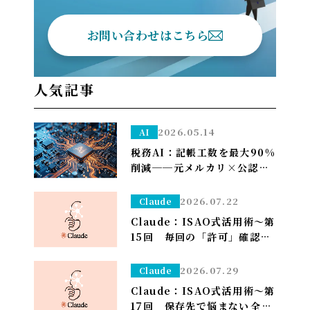
お問い合わせはこちら
人気記事
2026.05.14
AI
税務AI：記帳工数を最大90%
削減──元メルカリ×公認会
計士が挑む”手作業ゼロ”の
Zeimee、半年後の本格投入
2026.07.22
Claude
へ
Claude：ISAO式活用術～第
15回 毎回の「許可」確認が
面倒なら——安全な定例作業
は「常に許可」で流す（※管
2026.07.29
Claude
理者設定）～
Claude：ISAO式活用術～第
17回 保存先で悩まない――全部