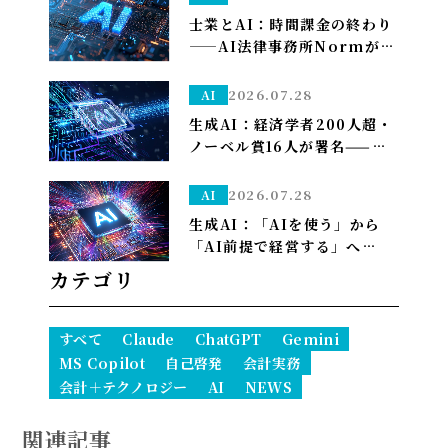
士業とAI：時間課金の終わり
——AI法律事務所Normがユ
ニコーン化で示す「成果で稼
ぐ」への転換
2026.07.28
AI
生成AI：経済学者200人超・
ノーベル賞16人が署名——
「We Must Act Now」が
AIの雇用喪失リスクに警鐘
2026.07.28
AI
生成AI：「AIを使う」から
「AI前提で経営する」へ——
PwCが描く2035年、自律AI
カテゴリ
が”常態”になり1人で10億ド
ル企業も現実に
すべて
Claude
ChatGPT
Gemini
MS Copilot
自己啓発
会計実務
会計＋テクノロジー
AI
NEWS
関連記事