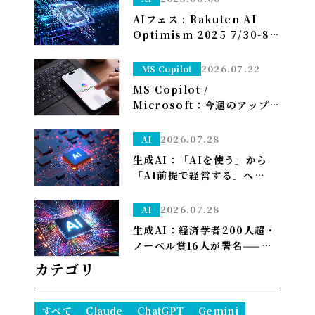
AIフェス : Rakuten AI
Optimism 2025 7/30-8/1
のアーカイブ配信
2026.07.22
MS Copilot
MS Copilot /
Microsoft：今週のアップデ
ート（7/20週）〜AIコスト
削減で自社モデル(MAI)を
2026.07.28
AI
Officeに導入
生成AI：「AIを使う」から
「AI前提で経営する」へ——
PwCが描く2035年、自律AI
が”常態”になり1人で10億ド
2026.07.28
AI
ル企業も現実に
生成AI：経済学者200人超・
ノーベル賞16人が署名——
「We Must Act Now」が
カテゴリ
AIの雇用喪失リスクに警鐘
すべて
Claude
ChatGPT
Gemini