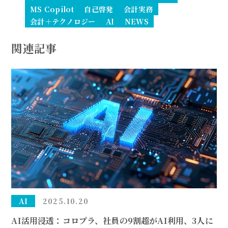
MS Copilot
自己啓発
会計実務
会計＋テクノロジー
AI
NEWS
関連記事
AI
2025.10.20
AI活用浸透：コロプラ、社員の9割超がAI利用、3人に