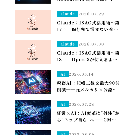
一晩待つ前に試すべき「たっ
た1つ」のこと
2026.07.29
Claude
Claude：ISAO式活用術～第
17回 保存先で悩まない――全部
ダウンロードフォルダに落と
して、仕分けはClaudeに任
2026.07.30
Claude
せる～
Claude：ISAO式活用術～第
18回 Opus 5が使えるよう
になり久しぶりの上限が来た
ので改めて使い分けを考え直
2026.05.14
AI
しました——「考える」だけ
税務AI：記帳工数を最大90%
Opus、「集める・手を動か
削減──元メルカリ×公認会
す」はSonnet～
計士が挑む”手作業ゼロ”の
Zeimee、半年後の本格投入
2026.07.28
AI
へ
経営×AI：AI変革は”外注”か
ら”トップ自ら”へ——GMO熊
谷代表がグループCAIOに就
任、社長がコードを書く
2025.08.06
AI