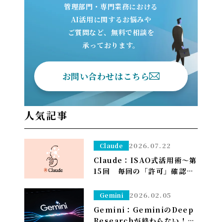
管理部門・専門業務における
AI活用に関するお悩みや
ご質問など、無料で相談を
承っております。
お問い合わせはこちら
人気記事
2026.07.22
Claude
Claude：ISAO式活用術～第
15回 毎回の「許可」確認が
面倒なら——安全な定例作業
は「常に許可」で流す（※管
2026.02.05
Gemini
理者設定）～
Gemini：GeminiのDeep
Researchが終わらない！？