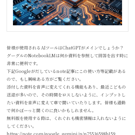
皆様が使用されるAIツールはChatGPTがメインでしょうか？
グーグルのNotebookLMは何か資料を参照して回答を出す時に
非常に便利です。
下記Googleがだしているnote記事にこの使い方等記載がある
ので、もし興味ある方がご覧ください。
添付した資料を音声に変えてくれる機能もあり、最近こどもの
送迎が多いので、その時間をロスしないように、インプットし
たい資料を音声に変えて車で聞いていたりします。皆様も通勤
で何かぼーっと聞くのに良いかもしれません。
無料版を使用する際は、くれぐれも機密情報は入れないように
してください。
https://note.com/google_gemini/n/n75516598b159