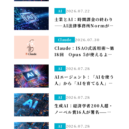
谷代表がグループCAIOに就
任、社長がコードを書く
2026.07.22
AI
士業とAI：時間課金の終わり
——AI法律事務所Normがユ
ニコーン化で示す「成果で稼
ぐ」への転換
2026.07.30
Claude
Claude：ISAO式活用術～第
18回 Opus 5が使えるよう
になり久しぶりの上限が来た
ので改めて使い分けを考え直
2026.07.28
AI
しました——「考える」だけ
AIエージェント：「AIを使う
Opus、「集める・手を動か
人」から「AIを育てる人」へ
す」はSonnet～
——孫正義の未来予想図に、
管理部はこう備える
2026.07.28
AI
生成AI：経済学者200人超・
ノーベル賞16人が署名——
「We Must Act Now」が
AIの雇用喪失リスクに警鐘
2026.07.28
AI