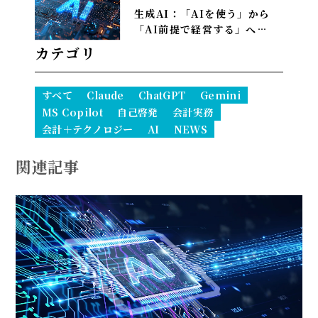
生成AI：「AIを使う」から
「AI前提で経営する」へ——
PwCが描く2035年、自律AI
カテゴリ
が”常態”になり1人で10億ド
ル企業も現実に
すべて
Claude
ChatGPT
Gemini
MS Copilot
自己啓発
会計実務
会計＋テクノロジー
AI
NEWS
関連記事