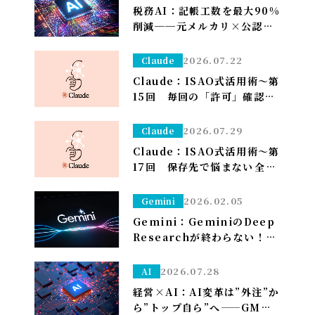
税務AI：記帳工数を最大90%
削減──元メルカリ×公認会
計士が挑む”手作業ゼロ”の
Zeimee、半年後の本格投入
2026.07.22
Claude
へ
Claude：ISAO式活用術～第
15回 毎回の「許可」確認が
面倒なら——安全な定例作業
は「常に許可」で流す（※管
2026.07.29
Claude
理者設定）～
Claude：ISAO式活用術～第
17回 保存先で悩まない――全部
ダウンロードフォルダに落と
して、仕分けはClaudeに任
2026.02.05
Gemini
せる～
Gemini：GeminiのDeep
Researchが終わらない！？
一晩待つ前に試すべき「たっ
た1つ」のこと
2026.07.28
AI
経営×AI：AI変革は”外注”か
ら”トップ自ら”へ——GMO熊