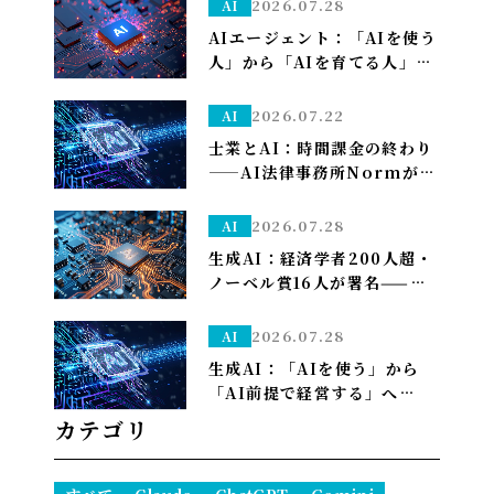
ので改めて使い分けを考え直
2026.07.28
AI
しました——「考える」だけ
AIエージェント：「AIを使う
Opus、「集める・手を動か
人」から「AIを育てる人」へ
す」はSonnet～
——孫正義の未来予想図に、
管理部はこう備える
2026.07.22
AI
士業とAI：時間課金の終わり
——AI法律事務所Normがユ
ニコーン化で示す「成果で稼
ぐ」への転換
2026.07.28
AI
生成AI：経済学者200人超・
ノーベル賞16人が署名——
「We Must Act Now」が
AIの雇用喪失リスクに警鐘
2026.07.28
AI
生成AI：「AIを使う」から
「AI前提で経営する」へ——
PwCが描く2035年、自律AI
カテゴリ
が”常態”になり1人で10億ド
ル企業も現実に