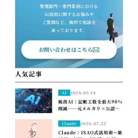
管理部門・専門業務における
AI活用に関するお悩みや
ご質問など、無料で相談を
承っております。
お問い合わせはこちら
人気記事
2026.05.14
AI
税務AI：記帳工数を最大90%
削減──元メルカリ×公認会
計士が挑む”手作業ゼロ”の
Zeimee、半年後の本格投入
2026.07.22
Claude
へ
Claude：ISAO式活用術～第