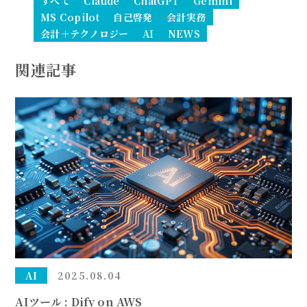
すべて
Claude
ChatGPT
Gemini
MS Copilot
自己啓発
会計実務
会計＋テクノロジー
AI
NEWS
関連記事
AI
2025.08.04
AIツール : Dify on AWS