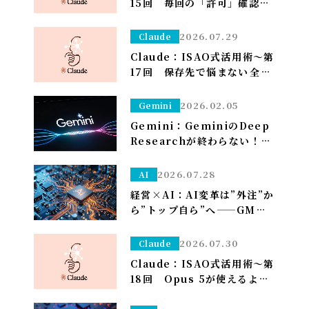
15回 毎回の「許可」確認が
面倒なら——安全な定例作業
は「常に許可」で流す（※管
2026.07.29
Claude
理者設定）～
Claude：ISAO式活用術～第
17回 保存先で悩まない――全部
ダウンロードフォルダに落と
して、仕分けはClaudeに任
2026.02.05
Gemini
せる～
Gemini：GeminiのDeep
Researchが終わらない！？
一晩待つ前に試すべき「たっ
た1つ」のこと
2026.07.28
AI
経営×AI：AI変革は”外注”か
ら”トップ自ら”へ——GMO熊
谷代表がグループCAIOに就
任、社長がコードを書く
2026.07.30
Claude
Claude：ISAO式活用術～第
18回 Opus 5が使えるよう
になり久しぶりの上限が来た