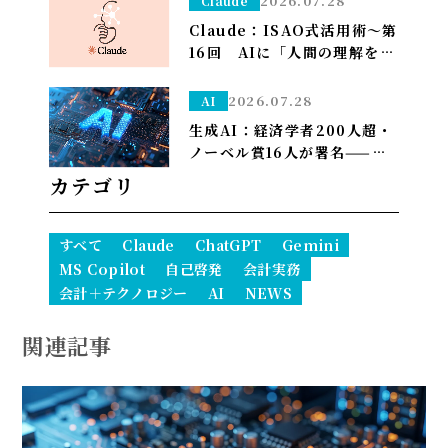
2026.07.28
Claude
しました——「考える」だけ
Claude：ISAO式活用術～第
Opus、「集める・手を動か
16回 AIに「人間の理解を超
す」はSonnet～
える批評」をさせる～
2026.07.28
AI
生成AI：経済学者200人超・
ノーベル賞16人が署名——
「We Must Act Now」が
カテゴリ
AIの雇用喪失リスクに警鐘
すべて
Claude
ChatGPT
Gemini
MS Copilot
自己啓発
会計実務
会計＋テクノロジー
AI
NEWS
関連記事