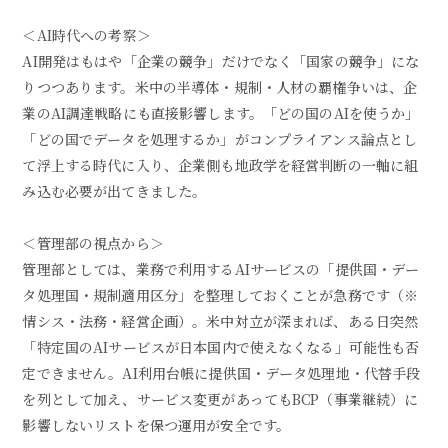
＜AI時代への考察＞
AI開発はもはや「企業の競争」だけでなく「国家の競争」にな
りつつあります。米中の半導体・規制・人材の覇権争いは、企
業のAI調達戦略にも直接影響します。「どの国のAIを使うか」
「どの国でデータを処理するか」がコンプライアンス論点とし
て浮上する時代に入り、企業側も地政学を経営判断の一軸に組
み込む必要が出てきました。
＜管理部の視点から＞
管理部としては、業務で利用するAIサービスの「提供国・デー
タ処理国・規制適用区分」を整理しておくことが急務です（※
情シス・法務・経営企画）。米中対立が深まれば、ある日突然
「特定国のAIサービスが日本国内で使えなくなる」可能性も否
定できません。AI利用台帳に提供国・データ処理地・代替手段
を列として加え、サービス変更があってもBCP（事業継続）に
影響しないリストを保つ運用が安全です。