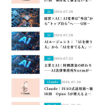
ダウンロードフォルダに落と
して、仕分けはClaudeに任
2026.07.28
AI
せる～
経営×AI：AI変革は”外注”か
ら”トップ自ら”へ——GMO熊
谷代表がグループCAIOに就
任、社長がコードを書く
2026.07.28
AI
AIエージェント：「AIを使う
人」から「AIを育てる人」へ
——孫正義の未来予想図に、
管理部はこう備える
2026.07.22
AI
士業とAI：時間課金の終わり
——AI法律事務所Normがユ
ニコーン化で示す「成果で稼
ぐ」への転換
2026.07.30
Claude
Claude：ISAO式活用術～第
18回 Opus 5が使えるよう
になり久しぶりの上限が来た
ので改めて使い分けを考え直