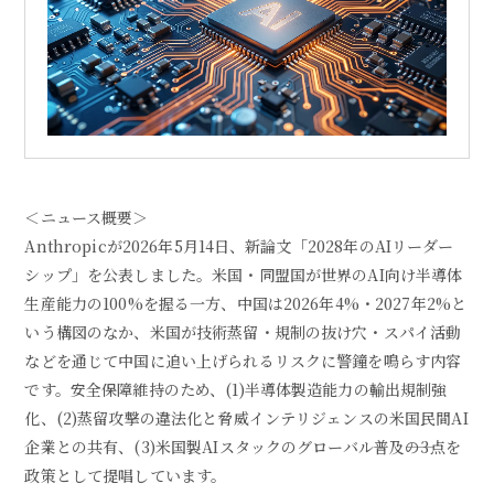
＜ニュース概要＞
Anthropicが2026年5月14日、新論文「2028年のAIリーダー
シップ」を公表しました。米国・同盟国が世界のAI向け半導体
生産能力の100%を握る一方、中国は2026年4%・2027年2%と
いう構図のなか、米国が技術蒸留・規制の抜け穴・スパイ活動
などを通じて中国に追い上げられるリスクに警鐘を鳴らす内容
です。安全保障維持のため、(1)半導体製造能力の輸出規制強
化、(2)蒸留攻撃の違法化と脅威インテリジェンスの米国民間AI
企業との共有、(3)米国製AIスタックのグローバル普及――の3点を
政策として提唱しています。