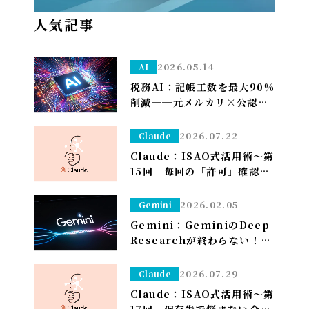
人気記事
2026.05.14
AI
税務AI：記帳工数を最大90%
削減──元メルカリ×公認会
計士が挑む”手作業ゼロ”の
Zeimee、半年後の本格投入
2026.07.22
Claude
へ
Claude：ISAO式活用術～第
15回 毎回の「許可」確認が
面倒なら——安全な定例作業
は「常に許可」で流す（※管
2026.02.05
Gemini
理者設定）～
Gemini：GeminiのDeep
Researchが終わらない！？
一晩待つ前に試すべき「たっ
た1つ」のこと
2026.07.29
Claude
Claude：ISAO式活用術～第
17回 保存先で悩まない――全部