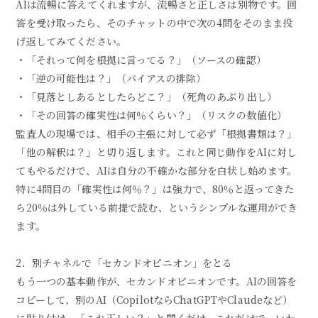
AIは流暢に答えてくれますが、流暢さと正しさは別物です。回
答を受け取ったら、そのチャットの中で次の4問をそのまま投
げ返してみてください。
・「それって何を根拠に言ってる？」（ソースの確認）
・「逆の可能性は？」（バイアスの排除）
・「見落としあるとしたらどこ？」（死角のあぶり出し）
・「その回答の確実性は何％くらい？」（リスクの数値化）
監査人の現場では、相手の主張に対して必ず「根拠書類は？」
「他の解釈は？」と切り返します。これと同じ動作をAIに対し
てもやるだけで、AIは自分の不確かな部分を白状し始めます。
特に4問目の「確実性は何％？」は強力で、80％と返ってきた
ら20％は外している前提で読む、というシンプルな運用ができ
ます。
2．別チャネルで「セカンドオピニオン」をとる
もう一つの基本動作が、セカンドオピニオンです。AIの回答を
コピーして、別のAI（CopilotならChatGPTやClaudeなど）