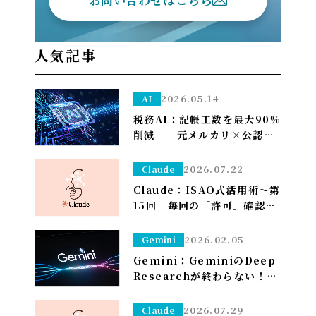
人気記事
2026.05.14
AI
税務AI：記帳工数を最大90%
削減──元メルカリ×公認会
計士が挑む”手作業ゼロ”の
Zeimee、半年後の本格投入
2026.07.22
Claude
へ
Claude：ISAO式活用術～第
15回 毎回の「許可」確認が
面倒なら——安全な定例作業
は「常に許可」で流す（※管
2026.02.05
Gemini
理者設定）～
Gemini：GeminiのDeep
Researchが終わらない！？
一晩待つ前に試すべき「たっ
た1つ」のこと
2026.07.29
Claude