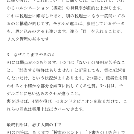
に貼り付け、「これ正しい？」と聞くだけ。これだけで、いわ
ゆるハルシネーション（捏造）の発見率が劇的に上がります。
これは税理士に確認したあと、別の税理士にもう一度聞いてみ
るのと構造が同じです。モデルが違えば、参照しているデータ
も、思い込みのクセも違います。違う「目」を入れることが、
リスク管理の基本です。
3．なぜここまでやるのか
AIには弱点が3つあります。1つ目は「ない」の証明が苦手なこ
と。「該当する特許はありません」と断言しても、実はAIが知
らないだけ、という状況がよくあります。2つ目は、確実性を問
われると不確かな部分を素直に出してくる性質。3つ目は、モ
デルごとに思い込みのクセが違うこと。
裏を返せば、4問を投げ、セカンドオピニオンを取るだけで、こ
れらの弱点は実用上ほぼカバーできます。
最終判断は、必ず人間の手で
AIの回答は、あくまで「検索のヒント」「下書きの叩き台」で