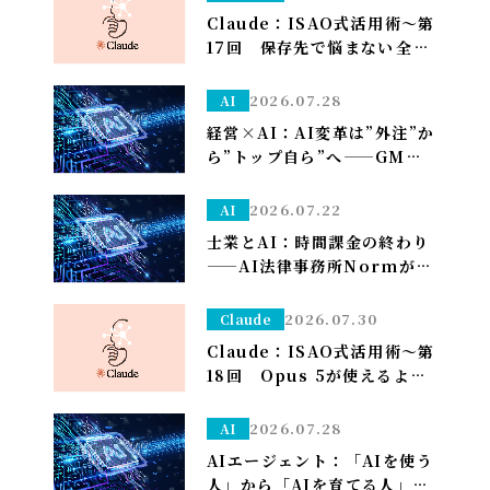
Claude：ISAO式活用術～第
17回 保存先で悩まない――全部
ダウンロードフォルダに落と
して、仕分けはClaudeに任
2026.07.28
AI
せる～
経営×AI：AI変革は”外注”か
ら”トップ自ら”へ——GMO熊
谷代表がグループCAIOに就
任、社長がコードを書く
2026.07.22
AI
士業とAI：時間課金の終わり
——AI法律事務所Normがユ
ニコーン化で示す「成果で稼
ぐ」への転換
2026.07.30
Claude
Claude：ISAO式活用術～第
18回 Opus 5が使えるよう
になり久しぶりの上限が来た
ので改めて使い分けを考え直
2026.07.28
AI
しました——「考える」だけ
AIエージェント：「AIを使う
Opus、「集める・手を動か
人」から「AIを育てる人」へ