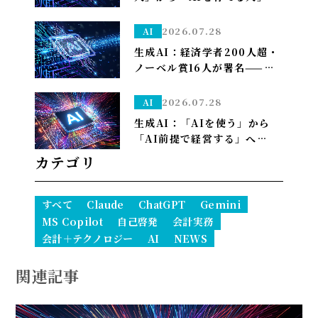
す」はSonnet～
——孫正義の未来予想図に、
管理部はこう備える
2026.07.28
AI
生成AI：経済学者200人超・
ノーベル賞16人が署名——
「We Must Act Now」が
AIの雇用喪失リスクに警鐘
2026.07.28
AI
生成AI：「AIを使う」から
「AI前提で経営する」へ——
PwCが描く2035年、自律AI
カテゴリ
が”常態”になり1人で10億ド
ル企業も現実に
すべて
Claude
ChatGPT
Gemini
MS Copilot
自己啓発
会計実務
会計＋テクノロジー
AI
NEWS
関連記事