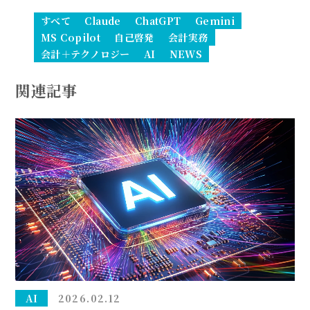
ル企業も現実に
すべて
Claude
ChatGPT
Gemini
MS Copilot
自己啓発
会計実務
会計＋テクノロジー
AI
NEWS
関連記事
AI
2026.02.12