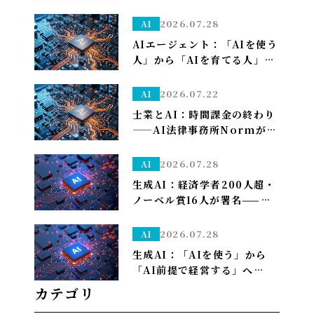
になり久しぶりの上限が来た
ので改めて使い分けを考え直
2026.07.28
AI
しました——「考える」だけ
AIエージェント：「AIを使う
Opus、「集める・手を動か
人」から「AIを育てる人」へ
す」はSonnet～
——孫正義の未来予想図に、
管理部はこう備える
2026.07.22
AI
士業とAI：時間課金の終わり
——AI法律事務所Normがユ
ニコーン化で示す「成果で稼
ぐ」への転換
2026.07.28
AI
生成AI：経済学者200人超・
ノーベル賞16人が署名——
「We Must Act Now」が
AIの雇用喪失リスクに警鐘
2026.07.28
AI
生成AI：「AIを使う」から
「AI前提で経営する」へ——
PwCが描く2035年、自律AI
カテゴリ
が”常態”になり1人で10億ド