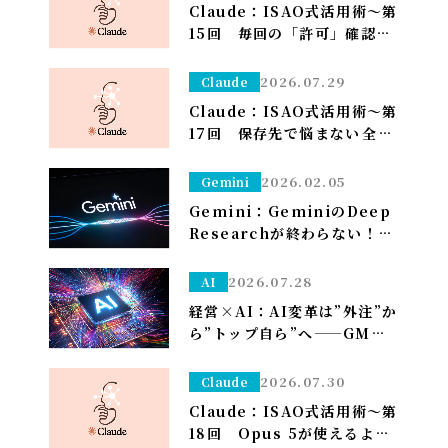
Claude：ISAO式活用術～第
15回 毎回の「許可」確認が
面倒なら——安全な定例作業
は「常に許可」で流す（※管
2026.07.29
Claude
理者設定）～
Claude：ISAO式活用術～第
17回 保存先で悩まない――全部
ダウンロードフォルダに落と
して、仕分けはClaudeに任
2026.02.05
Gemini
せる～
Gemini：GeminiのDeep
Researchが終わらない！？
一晩待つ前に試すべき「たっ
た1つ」のこと
2026.07.28
AI
経営×AI：AI変革は”外注”か
ら”トップ自ら”へ——GMO熊
谷代表がグループCAIOに就
任、社長がコードを書く
2026.07.30
Claude
Claude：ISAO式活用術～第
18回 Opus 5が使えるよう