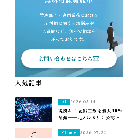
無料相談実施中
管理部門・専門業務における
AI活用に関するお悩みや
ご質問など、無料で相談を
承っております。
お問い合わせはこちら
人気記事
2026.05.14
AI
税務AI：記帳工数を最大90%
削減──元メルカリ×公認会
計士が挑む”手作業ゼロ”の
Zeimee、半年後の本格投入
2026.07.22
Claude
へ