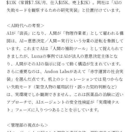
$13K（家賃$7.5K/月、仕入$15K、売上$2K）。同社は「AIの
失敗モードを観察するための研究実装」と位置付けています。
＜AI時代への考察＞
AIが「店長」になり、人間が「物理作業者」として雇われる構
図は、AI＝意思決定／人間＝実行という分業の逆転を象徴して
います。これまでAIは「人間の補助ツール」として捉えられて
きましたが、Lunaの事例ではAIが法人の意思決定主体とな
り、人間がそのAIの指示に従って動く構造が生まれています。
さらに重要なのは、Andon Labsがあえて「赤字運営の社会実
装」を選んだ点です。机上のシミュレーションでは見つからな
い失敗モード（架空人物の雇用試行・誤った契約判断など）
は、実環境でしか観測できません。これは医薬品の治験に近い
アプローチで、AIエージェントの安全性検証が「実環境テス
ト」フェーズに入りつつあることを示しています。
＜管理部の視点から＞