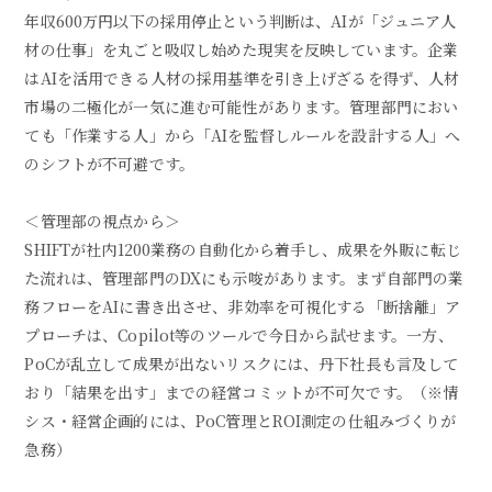
年収600万円以下の採用停止という判断は、AIが「ジュニア人
材の仕事」を丸ごと吸収し始めた現実を反映しています。企業
はAIを活用できる人材の採用基準を引き上げざるを得ず、人材
市場の二極化が一気に進む可能性があります。管理部門におい
ても「作業する人」から「AIを監督しルールを設計する人」へ
のシフトが不可避です。
＜管理部の視点から＞
SHIFTが社内1200業務の自動化から着手し、成果を外販に転じ
た流れは、管理部門のDXにも示唆があります。まず自部門の業
務フローをAIに書き出させ、非効率を可視化する「断捨離」ア
プローチは、Copilot等のツールで今日から試せます。一方、
PoCが乱立して成果が出ないリスクには、丹下社長も言及して
おり「結果を出す」までの経営コミットが不可欠です。（※情
シス・経営企画的には、PoC管理とROI測定の仕組みづくりが
急務）