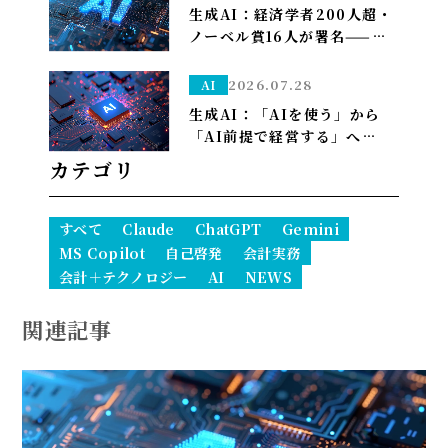
生成AI：経済学者200人超・
ノーベル賞16人が署名——
「We Must Act Now」が
AIの雇用喪失リスクに警鐘
2026.07.28
AI
生成AI：「AIを使う」から
「AI前提で経営する」へ——
PwCが描く2035年、自律AI
カテゴリ
が”常態”になり1人で10億ド
ル企業も現実に
すべて
Claude
ChatGPT
Gemini
MS Copilot
自己啓発
会計実務
会計＋テクノロジー
AI
NEWS
関連記事