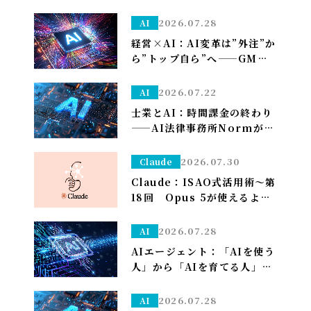
一晩待つ前に試すべき「たっ
た1つ」のこと
2026.07.28
AI
経営×AI：AI変革は”外注”か
ら”トップ自ら”へ——GMO熊
谷代表がグループCAIOに就
任、社長がコードを書く
2026.07.22
AI
士業とAI：時間課金の終わり
——AI法律事務所Normがユ
ニコーン化で示す「成果で稼
ぐ」への転換
2026.07.30
Claude
Claude：ISAO式活用術～第
18回 Opus 5が使えるよう
になり久しぶりの上限が来た
ので改めて使い分けを考え直
2026.07.28
AI
しました——「考える」だけ
AIエージェント：「AIを使う
Opus、「集める・手を動か
人」から「AIを育てる人」へ
す」はSonnet～
——孫正義の未来予想図に、
管理部はこう備える
2026.07.28
AI