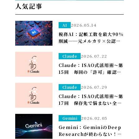
人気記事
2026.05.14
AI
税務AI：記帳工数を最大90%
削減──元メルカリ×公認会
計士が挑む”手作業ゼロ”の
Zeimee、半年後の本格投入
2026.07.22
Claude
へ
Claude：ISAO式活用術～第
15回 毎回の「許可」確認が
面倒なら——安全な定例作業
は「常に許可」で流す（※管
2026.07.29
Claude
理者設定）～
Claude：ISAO式活用術～第
17回 保存先で悩まない――全部
ダウンロードフォルダに落と
して、仕分けはClaudeに任
2026.02.05
Gemini
せる～
Gemini：GeminiのDeep
Researchが終わらない！？