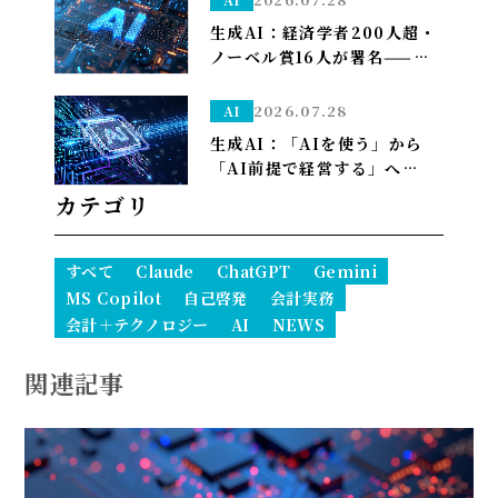
生成AI：経済学者200人超・
ノーベル賞16人が署名——
「We Must Act Now」が
AIの雇用喪失リスクに警鐘
2026.07.28
AI
生成AI：「AIを使う」から
「AI前提で経営する」へ——
PwCが描く2035年、自律AI
カテゴリ
が”常態”になり1人で10億ド
ル企業も現実に
すべて
Claude
ChatGPT
Gemini
MS Copilot
自己啓発
会計実務
会計＋テクノロジー
AI
NEWS
関連記事