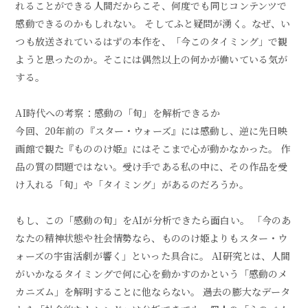
れることができる人間だからこそ、何度でも同じコンテンツで
感動できるのかもしれない。 そしてふと疑問が湧く。なぜ、い
つも放送されているはずの本作を、「今このタイミング」で観
ようと思ったのか。そこには偶然以上の何かが働いている気が
する。
AI時代への考察：感動の「旬」を解析できるか
今回、20年前の『スター・ウォーズ』には感動し、逆に先日映
画館で観た『もののけ姫』にはそこまで心が動かなかった。 作
品の質の問題ではない。受け手である私の中に、その作品を受
け入れる「旬」や「タイミング」があるのだろうか。
もし、この「感動の旬」をAIが分析できたら面白い。 「今のあ
なたの精神状態や社会情勢なら、もののけ姫よりもスター・ウ
ォーズの宇宙活劇が響く」といった具合に。 AI研究とは、人間
がいかなるタイミングで何に心を動かすのかという「感動のメ
カニズム」を解明することに他ならない。 過去の膨大なデータ