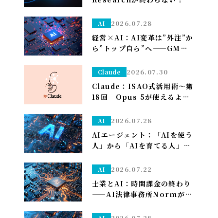
一晩待つ前に試すべき「たっ
た1つ」のこと
2026.07.28
AI
経営×AI：AI変革は”外注”か
ら”トップ自ら”へ——GMO熊
谷代表がグループCAIOに就
任、社長がコードを書く
2026.07.30
Claude
Claude：ISAO式活用術～第
18回 Opus 5が使えるよう
になり久しぶりの上限が来た
ので改めて使い分けを考え直
2026.07.28
AI
しました——「考える」だけ
AIエージェント：「AIを使う
Opus、「集める・手を動か
人」から「AIを育てる人」へ
す」はSonnet～
——孫正義の未来予想図に、
管理部はこう備える
2026.07.22
AI
士業とAI：時間課金の終わり
——AI法律事務所Normがユ
ニコーン化で示す「成果で稼
ぐ」への転換
2026.07.28
AI