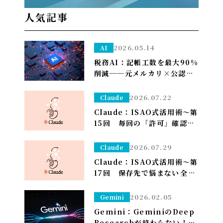
人気記事
2026.05.14
AI
税務AI：記帳工数を最大90%
削減──元メルカリ×公認会
計士が挑む”手作業ゼロ”の
Zeimee、半年後の本格投入
2026.07.22
Claude
へ
Claude：ISAO式活用術～第
15回 毎回の「許可」確認が
面倒なら——安全な定例作業
は「常に許可」で流す（※管
2026.07.29
Claude
理者設定）～
Claude：ISAO式活用術～第
17回 保存先で悩まない――全部
ダウンロードフォルダに落と
して、仕分けはClaudeに任
2026.02.05
Gemini
せる～
Gemini：GeminiのDeep
Researchが終わらない！？