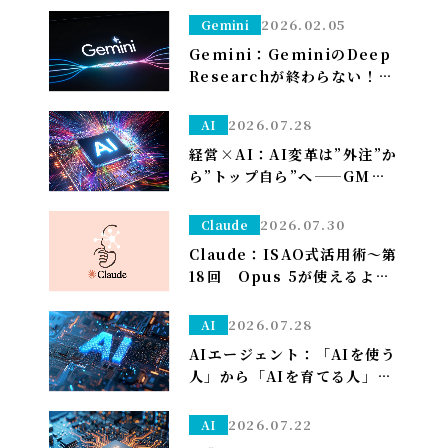
して、仕分けはClaudeに任
2026.02.05
Gemini
せる～
Gemini：GeminiのDeep
Researchが終わらない！？
一晩待つ前に試すべき「たっ
た1つ」のこと
2026.07.28
AI
経営×AI：AI変革は”外注”か
ら”トップ自ら”へ——GMO熊
谷代表がグループCAIOに就
任、社長がコードを書く
2026.07.30
Claude
Claude：ISAO式活用術～第
18回 Opus 5が使えるよう
になり久しぶりの上限が来た
ので改めて使い分けを考え直
2026.07.28
AI
しました——「考える」だけ
AIエージェント：「AIを使う
Opus、「集める・手を動か
人」から「AIを育てる人」へ
す」はSonnet～
——孫正義の未来予想図に、
管理部はこう備える
2026.07.22
AI