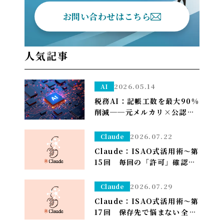
お問い合わせはこちら
人気記事
2026.05.14
AI
税務AI：記帳工数を最大90%
削減──元メルカリ×公認会
計士が挑む”手作業ゼロ”の
Zeimee、半年後の本格投入
2026.07.22
Claude
へ
Claude：ISAO式活用術～第
15回 毎回の「許可」確認が
面倒なら——安全な定例作業
は「常に許可」で流す（※管
2026.07.29
Claude
理者設定）～
Claude：ISAO式活用術～第
17回 保存先で悩まない――全部
ダウンロードフォルダに落と