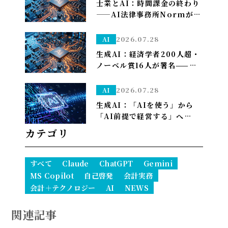
士業とAI：時間課金の終わり
——AI法律事務所Normがユ
ニコーン化で示す「成果で稼
ぐ」への転換
2026.07.28
AI
生成AI：経済学者200人超・
ノーベル賞16人が署名——
「We Must Act Now」が
AIの雇用喪失リスクに警鐘
2026.07.28
AI
生成AI：「AIを使う」から
「AI前提で経営する」へ——
PwCが描く2035年、自律AI
カテゴリ
が”常態”になり1人で10億ド
ル企業も現実に
すべて
Claude
ChatGPT
Gemini
MS Copilot
自己啓発
会計実務
会計＋テクノロジー
AI
NEWS
関連記事