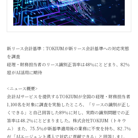
新リース会計基準：TOKIUMが新リース会計基準への対応実態
を調査
経理・財務担当者のリース識別正答率は48％にとどまり、82％
超がAI活用に期待
<ニュース概要>
会計AIサービスを提供するTOKIUMが全国の経理・財務担当者
1,100名を対象に調査を実施したところ、「リースの識別が正し
くできる」と自己回答した89％に対し、実際の識別問題での正
答率は48.2％にとどまりました。株式会社TOKIUM（トキウ
ム） また、75.5％が新基準適用後の業務に不安を持ち、82.7％
が「AIエージェント導入で対応に貢献できる」と回答しまし