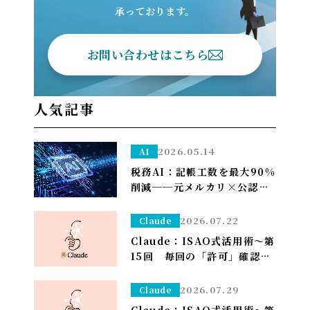
承っております。
お問い合わせはこちら
人気記事
2026.05.14
AI
税務AI：記帳工数を最大90%
削減──元メルカリ×公認会
計士が挑む”手作業ゼロ”の
Zeimee、半年後の本格投入
2026.07.22
Claude
へ
Claude：ISAO式活用術～第
15回 毎回の「許可」確認が
面倒なら——安全な定例作業
は「常に許可」で流す（※管
2026.07.29
Claude
理者設定）～