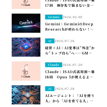
Claude：ISAO式活用術～第
17回 保存先で悩まない――全部
ダウンロードフォルダに落と
して、仕分けはClaudeに任
2026.02.05
Gemini
せる～
Gemini：GeminiのDeep
Researchが終わらない！？
一晩待つ前に試すべき「たっ
た1つ」のこと
2026.07.28
AI
経営×AI：AI変革は”外注”か
ら”トップ自ら”へ——GMO熊
谷代表がグループCAIOに就
任、社長がコードを書く
2026.07.30
Claude
Claude：ISAO式活用術～第
18回 Opus 5が使えるよう
になり久しぶりの上限が来た
ので改めて使い分けを考え直
2026.07.28
AI
しました——「考える」だけ
AIエージェント：「AIを使う
Opus、「集める・手を動か
人」から「AIを育てる人」へ
す」はSonnet～
——孫正義の未来予想図に、