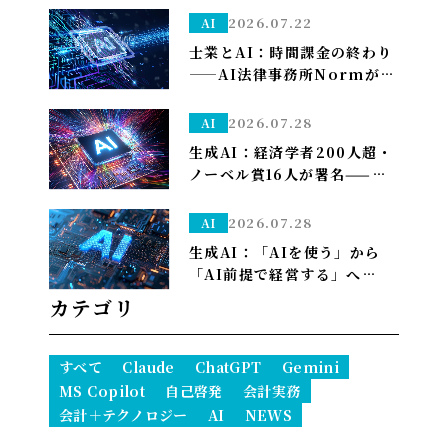
管理部はこう備える
2026.07.22
AI
士業とAI：時間課金の終わり
——AI法律事務所Normがユ
ニコーン化で示す「成果で稼
ぐ」への転換
2026.07.28
AI
生成AI：経済学者200人超・
ノーベル賞16人が署名——
「We Must Act Now」が
AIの雇用喪失リスクに警鐘
2026.07.28
AI
生成AI：「AIを使う」から
「AI前提で経営する」へ——
PwCが描く2035年、自律AI
カテゴリ
が”常態”になり1人で10億ド
ル企業も現実に
すべて
Claude
ChatGPT
Gemini
MS Copilot
自己啓発
会計実務
会計＋テクノロジー
AI
NEWS