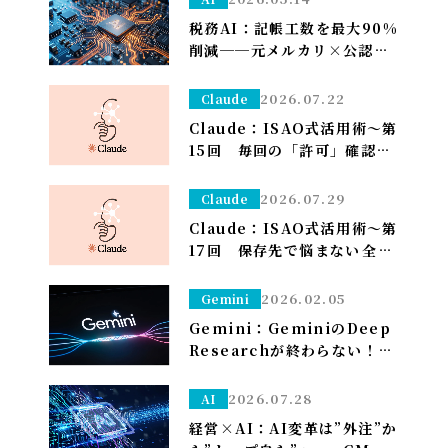
税務AI：記帳工数を最大90%
削減──元メルカリ×公認会
計士が挑む”手作業ゼロ”の
Zeimee、半年後の本格投入
2026.07.22
Claude
へ
Claude：ISAO式活用術～第
15回 毎回の「許可」確認が
面倒なら——安全な定例作業
は「常に許可」で流す（※管
2026.07.29
Claude
理者設定）～
Claude：ISAO式活用術～第
17回 保存先で悩まない――全部
ダウンロードフォルダに落と
して、仕分けはClaudeに任
2026.02.05
Gemini
せる～
Gemini：GeminiのDeep
Researchが終わらない！？
一晩待つ前に試すべき「たっ
た1つ」のこと
2026.07.28
AI
経営×AI：AI変革は”外注”か