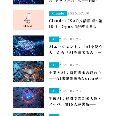
ら”トップ自ら”へ——GMO熊
谷代表がグループCAIOに就
任、社長がコードを書く
2026.07.30
Claude
Claude：ISAO式活用術～第
18回 Opus 5が使えるよう
になり久しぶりの上限が来た
ので改めて使い分けを考え直
2026.07.28
AI
しました——「考える」だけ
AIエージェント：「AIを使う
Opus、「集める・手を動か
人」から「AIを育てる人」へ
す」はSonnet～
——孫正義の未来予想図に、
管理部はこう備える
2026.07.22
AI
士業とAI：時間課金の終わり
——AI法律事務所Normがユ
ニコーン化で示す「成果で稼
ぐ」への転換
2026.07.28
AI
生成AI：経済学者200人超・
ノーベル賞16人が署名——
「We Must Act Now」が
AIの雇用喪失リスクに警鐘