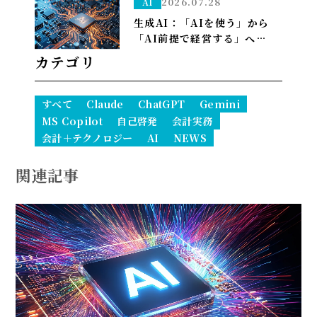
2026.07.28
AI
生成AI：「AIを使う」から
「AI前提で経営する」へ——
PwCが描く2035年、自律AI
カテゴリ
が”常態”になり1人で10億ド
ル企業も現実に
すべて
Claude
ChatGPT
Gemini
MS Copilot
自己啓発
会計実務
会計＋テクノロジー
AI
NEWS
関連記事