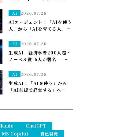
になり久しぶりの上限が来た
ので改めて使い分けを考え直
2026.07.28
AI
しました——「考える」だけ
AIエージェント：「AIを使う
Opus、「集める・手を動か
人」から「AIを育てる人」へ
す」はSonnet～
——孫正義の未来予想図に、
管理部はこう備える
2026.07.28
AI
生成AI：経済学者200人超・
ノーベル賞16人が署名——
「We Must Act Now」が
AIの雇用喪失リスクに警鐘
2026.07.28
AI
生成AI：「AIを使う」から
「AI前提で経営する」へ——
PwCが描く2035年、自律AI
が”常態”になり1人で10億ド
ル企業も現実に
Claude
ChatGPT
MS Copilot
自己啓発