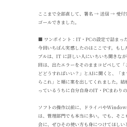
ここまで全部直して、署名 → 送信 → 受
ゴールできました。
■ ワンポイント：IT・PCの設定で詰まっ
今回いちばん実感したのはここです。もしA
ブルは、IT に詳しい人にいちいち聞きな
回は、出たエラーをそのままコピペして「こ
どどうすればいい？」とAIに聞くと、「
らこれ」と順に案を出してくれました。結
っているうちに自分自身のIT・PCまわり
ソフトの操作以前に、ドライバやWindow
は、管理部門でも本当に多い。でも、そこ
会に、ぜひその使い方も身につけてほしい