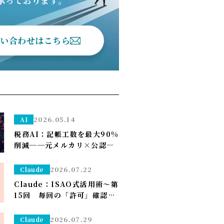
承っております。
問い合わせはこちら
2026.05.14
AI
税務AI：記帳工数を最大90%
削減──元メルカリ×公認会
計士が挑む”手作業ゼロ”の
Zeimee、半年後の本格投入
2026.07.22
Claude
へ
Claude：ISAO式活用術～第
15回 毎回の「許可」確認が
面倒なら——安全な定例作業
は「常に許可」で流す（※管
2026.07.29
Claude