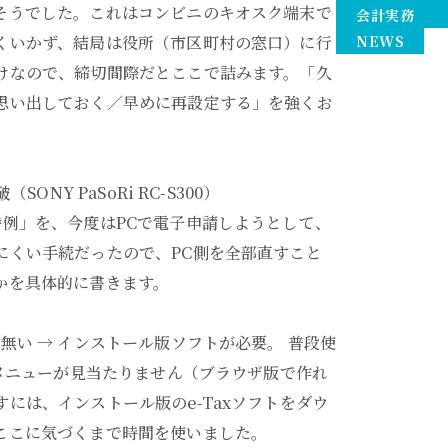
そうでした。これはコンビニのキオスク端末で
会計実務
くいかず、結局は役所（市区町村の窓口）に行
NEWS
けなので、締切間際だとここで詰みます。「久
思い出しておく／早めに再設定する」を強くお
ONY PaSoRi RC-S300）
特例」を、今度はPCで電子申請しようとして、
にくい手続だったので、PC側を全部直すこと
かを具体的に書きます。
無い → インストール版ソフトが必要。 普段使
のメニューが見当たりません（ブラウザ版で作れ
には、インストール版のe-Taxソフトをダウ
ここに気づくまで時間を使いました。