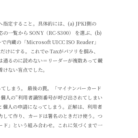
定すること。具体的には、(a) JPKI側の
一覧から SONY（RC-S300） を選ぶ、(b)
「Microsoft UICC ISO Reader」
だけにする。これでe-Taxがパソリを掴み、
は通るのに読めない＝リーダーが複数あって競
着けない盲点でした。
ってしまう。 最後の罠。「マイナンバーカード
“個人の”利用者識別番号が呼び出されてしまい
と個人の申請になってしまう。正解は、利用者
入力して作り、カードは署名のときだけ使う。つ
ード」という組み合わせ。これに気づくまで一