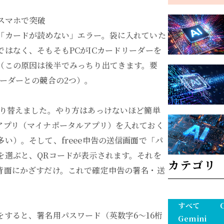
、スマホで突破
「カードが読めない」エラー。袋に入れていた
はなく、そもそもPCがICカードリーダーを
（この原因は後半でみっちり出てきます。要
ーダーとの競合の2つ）。
切り替えました。やり方はあっけないほど簡単
アプリ（マイナポータルアプリ）を入れておく
い）。そして、freee申告の送信画面で「パ
を選ぶと、QRコードが表示されます。それを
カテゴリ
背面にかざすだけ。これで確定申告の署名・送
すべて
すると、署名用パスワード（英数字6〜16桁
Gemini