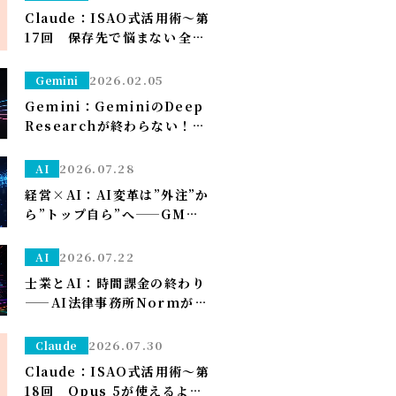
理者設定）～
Claude：ISAO式活用術～第
17回 保存先で悩まない――全部
ダウンロードフォルダに落と
して、仕分けはClaudeに任
2026.02.05
Gemini
せる～
Gemini：GeminiのDeep
Researchが終わらない！？
一晩待つ前に試すべき「たっ
た1つ」のこと
2026.07.28
AI
経営×AI：AI変革は”外注”か
ら”トップ自ら”へ——GMO熊
谷代表がグループCAIOに就
任、社長がコードを書く
2026.07.22
AI
士業とAI：時間課金の終わり
——AI法律事務所Normがユ
ニコーン化で示す「成果で稼
ぐ」への転換
2026.07.30
Claude
Claude：ISAO式活用術～第
18回 Opus 5が使えるよう