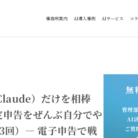
事務所案内
AI導入事例
AIサービス
コ
無
laude）だけを相棒
管理
定申告をぜんぶ自分でや
AI
3回）― 電子申告で戦
ご質