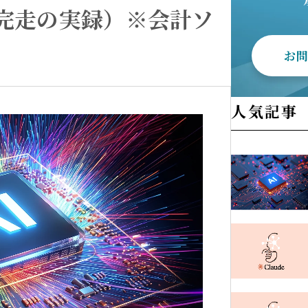
完走の実録）※会計ソ
お
人気記事